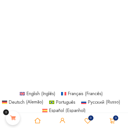
English
(
Inglês
)
Français
(
Francês
)
Deutsch
(
Alemão
)
Português
Русский
(
Russo
)
Español
(
Espanhol
)
0
0
0