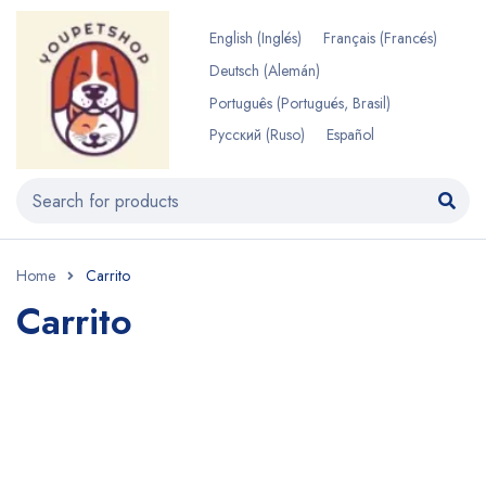
English
(
Inglés
)
Français
(
Francés
)
Deutsch
(
Alemán
)
Português
(
Portugués, Brasil
)
Русский
(
Ruso
)
Español
Home
Carrito
Carrito