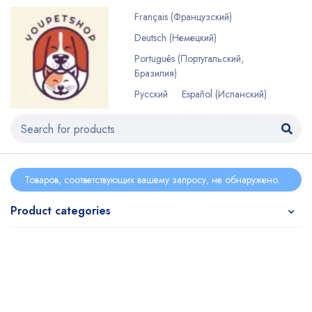
Français
(
Французский
)
Deutsch
(
Немецкий
)
Português
(
Португальский,
Бразилия
)
Русский
Español
(
Испанский
)
Товаров, соответствующих вашему запросу, не обнаружено.
Product categories