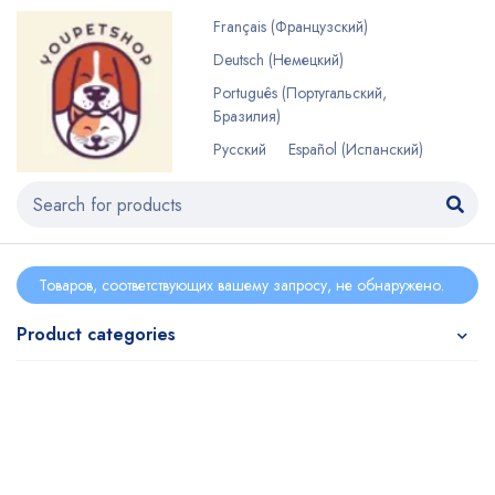
Français
(
Французский
)
Deutsch
(
Немецкий
)
Português
(
Португальский,
Бразилия
)
Русский
Español
(
Испанский
)
Товаров, соответствующих вашему запросу, не обнаружено.
Product categories