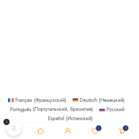
Français
(
Французский
)
Deutsch
(
Немецкий
)
Português
(
Португальский, Бразилия
)
Русский
Español
(
Испанский
)
0
0
0