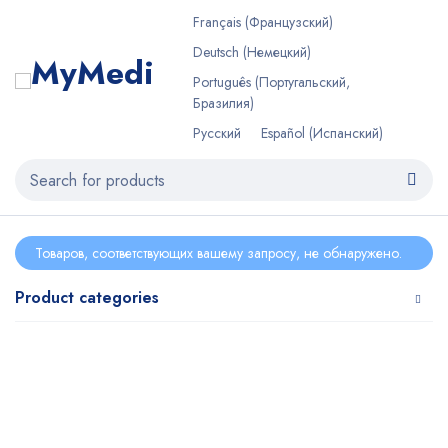
Français
(
Французский
)
Deutsch
(
Немецкий
)
Português
(
Португальский,
Бразилия
)
Русский
Español
(
Испанский
)
Товаров, соответствующих вашему запросу, не обнаружено.
Product categories