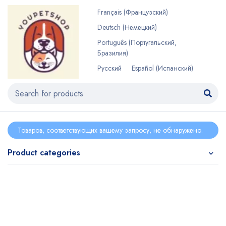
Français
(
Французский
)
Deutsch
(
Немецкий
)
Português
(
Португальский,
Бразилия
)
Русский
Español
(
Испанский
)
Товаров, соответствующих вашему запросу, не обнаружено.
Product categories